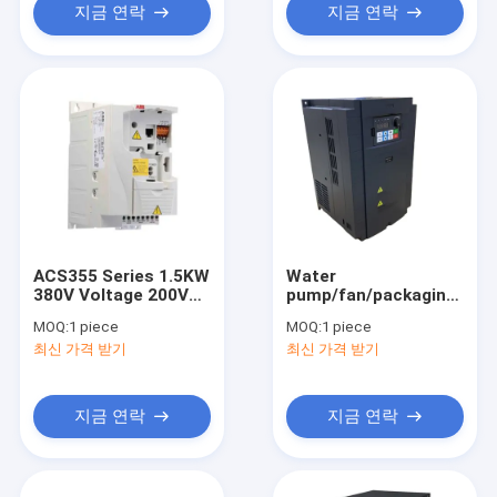
지금 연락
지금 연락
ACS355 Series 1.5KW
Water
380V Voltage 200V
pump/fan/packaging/text
Inverter ACS355-01E-
and industry 2.20 kw
MOQ:
1 piece
MOQ:
1 piece
07A5-2 New Original
single phase to three
최신 가격 받기
최신 가격 받기
Single Phase Three
phase converter
Phase 1.5KW Power
220v electronic
167.5*185.8*80mm
frequency inverter.
지금 연락
지금 연락