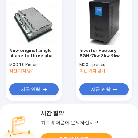
New original single
Inverter Factory
phase to three phase
SGN-7kw 8kw 9kw
inverter 6SE7038-
10kw 96/192V 10-60A
MOQ:
1.0 Pieces
MOQ:
5 pieces
6GK84-1GF0
7000W Pure Sine
최신 가격 받기
최신 가격 받기
6SE7038-6GK84-
Wave Inverter With
1GF0
AC Charger Single
Phase Solar Inverter
550*365*785mm
지금 연락
지금 연락
시간 절약
최고의 제품에 문의하십시오.