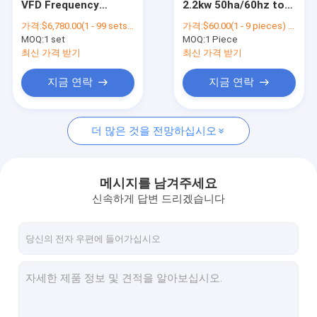
VFD Frequency
2.2kw 50ha/60hz to
HMI 터치 스크린
Converter 3 Phase
150 single phase vsd
가격:
$6,780.00(1 - 99 sets) $288.00(>=100 sets)
가격:
$60.00(1 - 9 pieces) $55.00(>=10 pieces)
11kW 220V 380V
400hz variable speed
MOQ:
스테퍼 모터 드라이브
1 set
MOQ:
1 Piece
Single Phase to 3
drive inverter 115 150
Phase Converter
mm
최신 가격 받기
최신 가격 받기
151*100*133-
655*377*297MM
지금 연락
지금 연락
더 많은 것을 전망하십시오
메시지를 남겨주세요
신속하게 답변 드리겠습니다