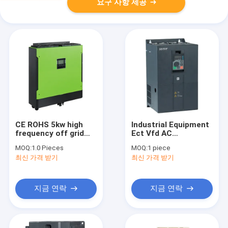
요구 사항 제공
CE ROHS 5kw high
Industrial Equipment
frequency off grid
Ect Vfd AC
single phase pure
Frequency 2.2kw
MOQ:
1.0 Pieces
MOQ:
1 piece
sine wave mppt solar
Inverter Single Drive
최신 가격 받기
최신 가격 받기
panel inverter with
Manufacturers
40A battery charger
155*295*455mm
지금 연락
지금 연락