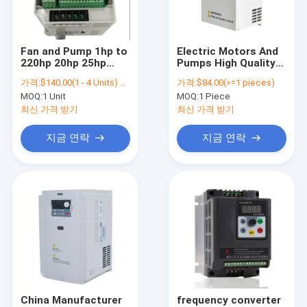
연락처
Fan and Pump 1hp to
Electric Motors And
220hp 20hp 25hp
Pumps High Quality
모터 주파수 인버터
30hp Frequency
Inverter 240V To
가격:
$140.00(1 - 4 Units) $130.00(>=5 Units)
가격:
$84.00(>=1 pieces)
Inverter Factory
415V 3 Phase To
MOQ:
1 Unit
MOQ:
1 Piece
Manufacturer 220V
Single Phase Power
가변 주파수 인버터
1.5kw 2.2kw Single
Frequency Converter
최신 가격 받기
최신 가격 받기
Phase VFD Inverter
60hz 50hz
Chinese Inverter
저주파 인버터
지금 연락
지금 연락
단일 상 인버터
3상 인버터
태양 열펌프 인버터
인버터 AC 리액터
AC 서보 모터
China Manufacturer
frequency converter