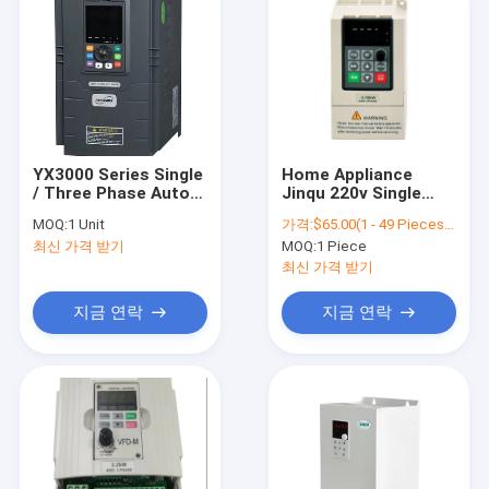
YX3000 Series Single
Home Appliance
/ Three Phase Auto
Jinqu 220v Single
Frequency Converter
Phase Frequency
MOQ:
1 Unit
가격:
$65.00(1 - 49 Pieces) $60.00(50 - 99 Pieces) $55.00(>=100 Pieces)
Depend
Inverter AC Motor
최신 가격 받기
MOQ:
1 Piece
0.75KW Speed ​​
Controller to 2.2KW
최신 가격 받기
지금 연락
지금 연락
홈
상품
회사 소개