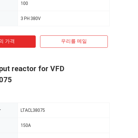
100
3 PH 380V
의 가격
우리를 메일
nput reactor for VFD
075
r
LTACL38075
t
150A