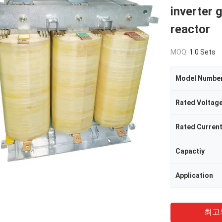
inverter g
reactor
MOQ:
1.0 Sets
Model Numbe
Rated Voltag
Rated Curren
Capactiy
Application
최고