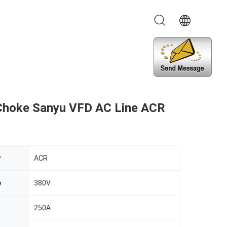
Choke Sanyu VFD AC Line ACR
r
ACR
e
380V
t
250A