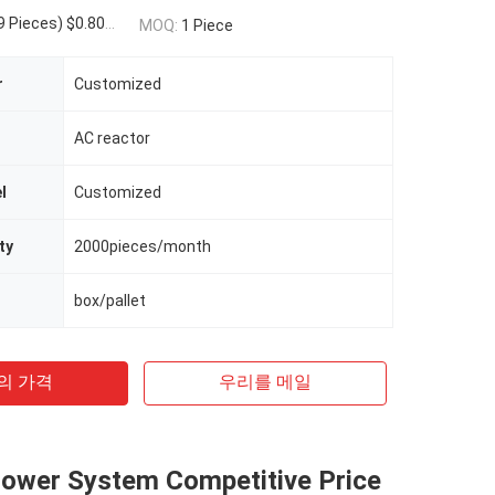
100 - 999 Pieces) $0.30(>=1000 Pieces)
MOQ:
1 Piece
r
Customized
AC reactor
l
Customized
ty
2000pieces/month
box/pallet
의 가격
우리를 메일
Power System Competitive Price