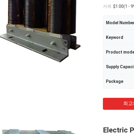
가격:
$1.00(1 - 99 Pieces) $0.80(
Model Numbe
Keyword
Product mode
Supply Capaci
Package
최고
Electric 