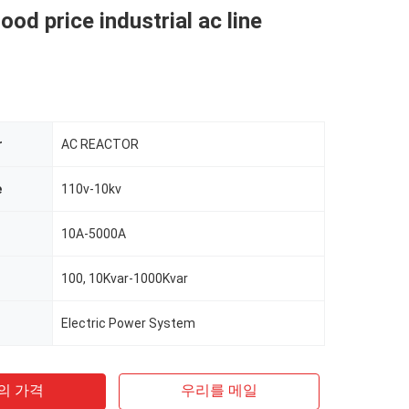
ood price industrial ac line
r
AC REACTOR
e
110v-10kv
t
10A-5000A
100, 10Kvar-1000Kvar
Electric Power System
의 가격
우리를 메일