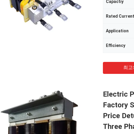
Capactiy
Rated Curren
Application
Efficiency
최고
Electric 
Factory S
Price De
Three Ph