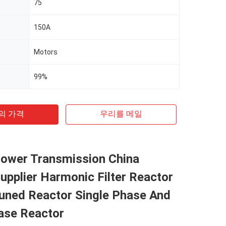
75
t
150A
Motors
99%
의 가격
우리를 메일
Power Transmission China
upplier Harmonic Filter Reactor
tuned Reactor Single Phase And
ase Reactor