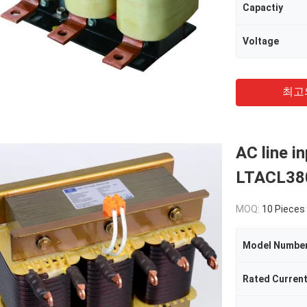
Capactiy
Voltage
최고
AC line i
LTACL38
MOQ:
10 Pieces
Model Numbe
Rated Curren