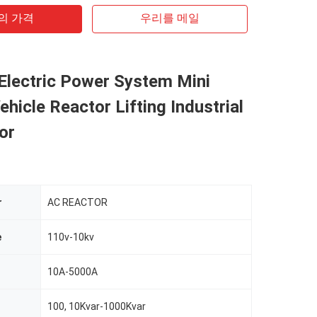
의 가격
우리를 메일
Electric Power System Mini
Vehicle Reactor Lifting Industrial
or
r
AC REACTOR
e
110v-10kv
t
10A-5000A
100, 10Kvar-1000Kvar