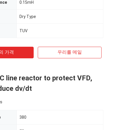
ance
0.15mH
Dry Type
TUV
의 가격
우리를 메일
 line reactor to protect VFD,
duce dv/dt
es
e
380