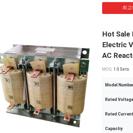
최고
Hot Sale 
Electric 
AC React
MOQ:
1.0 Sets
Model Numbe
Rated Voltag
Rated Curren
Capactiy