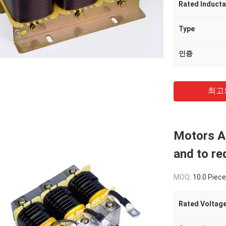
Rated Induct
Type
인증
최고
Motors AC
and to re
MOQ:
10.0 Piec
Rated Voltag