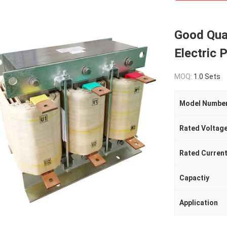
Good Qual
Electric 
MOQ:
1.0 Sets
Model Numbe
Rated Voltag
Rated Curren
Capactiy
Application